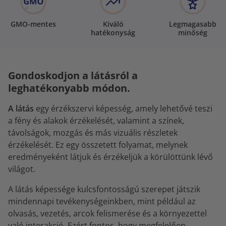
GMO-mentes
Kiváló
Legmagasabb
hatékonyság
minőség
Gondoskodjon a látásról a
leghatékonyabb módon.
A látás
egy érzékszervi képesség, amely lehetővé teszi
a fény és alakok érzékelését, valamint a színek,
távolságok, mozgás és más vizuális részletek
érzékelését. Ez egy összetett folyamat, melynek
eredményeként látjuk és érzékeljük a körülöttünk lévő
világot.
A látás képessége kulcsfontosságú szerepet játszik
mindennapi tevékenységeinkben, mint például az
olvasás, vezetés, arcok felismerése és a környezettel
való interakció. Ezért fontos, hogy megfelelően