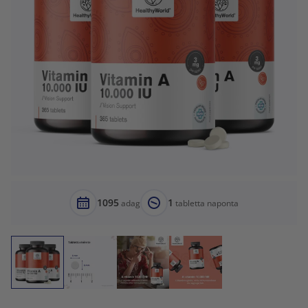
1095
1
adag
tabletta naponta