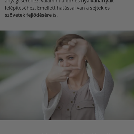
anyagcseréhez, valamint a
bőr
és
nyálkahártyák
felépítéséhez. Emellett hatással van a
sejtek és
szövetek fejlődésére
is.