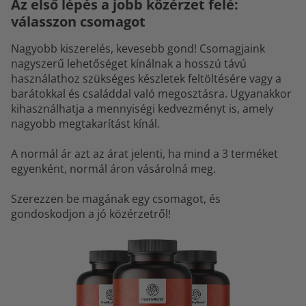
Az első lépés a jobb közérzet felé:
válasszon csomagot
Nagyobb kiszerelés, kevesebb gond! Csomagjaink
nagyszerű lehetőséget kínálnak a hosszú távú
használathoz szükséges készletek feltöltésére vagy a
barátokkal és családdal való megosztásra. Ugyanakkor
kihasználhatja a mennyiségi kedvezményt is, amely
nagyobb megtakarítást kínál.
A normál ár azt az árat jelenti, ha mind a 3 terméket
egyenként, normál áron vásárolná meg.
Szerezzen be magának egy csomagot, és
gondoskodjon a jó közérzetről!