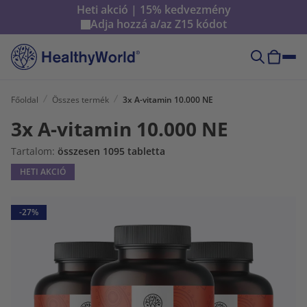
Heti akció | 15% kedvezmény
Adja hozzá a/az
Z15
kódot
Főoldal
Összes termék
3x A-vitamin 10.000 NE
3x A-vitamin 10.000 NE
Tartalom:
összesen 1095 tabletta
HETI AKCIÓ
-27%