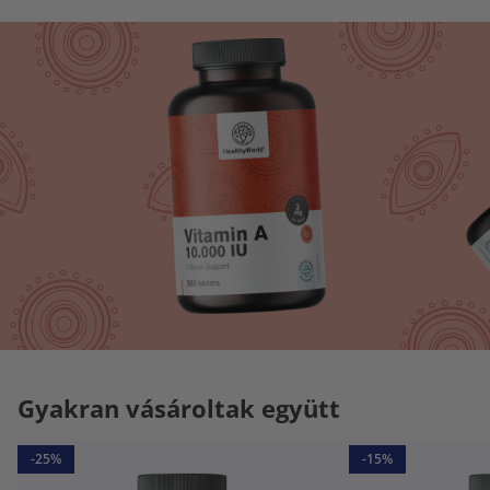
Gyakran vásároltak együtt
-25%
-15%