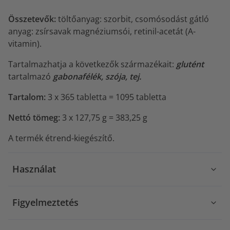
Összetevők:
töltőanyag: szorbit, csomósodást gátló
anyag: zsírsavak magnéziumsói, retinil-acetát (A-
vitamin).
Tartalmazhatja a következők származékait:
glutént
tartalmazó
gabonafélék, szója, tej.
Tartalom:
3 x 365 tabletta = 1095 tabletta
Nettó tömeg:
3 x 127,75 g = 383,25 g
A termék étrend-kiegészítő.
Használat
Figyelmeztetés