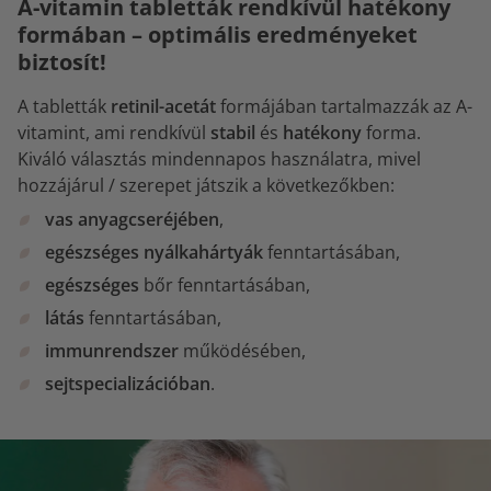
A-vitamin tabletták rendkívül hatékony
formában – optimális eredményeket
biztosít!
A tabletták
retinil-acetát
formájában tartalmazzák az A-
vitamint, ami rendkívül
stabil
és
hatékony
forma.
Kiváló választás mindennapos használatra, mivel
hozzájárul / szerepet játszik a következőkben:
vas anyagcseréjében
,
egészséges nyálkahártyák
fenntartásában,
egészséges
bőr fenntartásában,
látás
fenntartásában,
immunrendszer
működésében,
sejtspecializációban
.