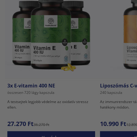
3x E-vitamin 400 NE
Liposzómás C-
összesen 720 lágy kapszula
240 kapszula
A testsejtek legjobb védelme az oxidatív stressz
Az immunrendszer tá
ellen.
hatékony módon.
27.270 Ft
10.990 Ft
36.270 Ft
12.890