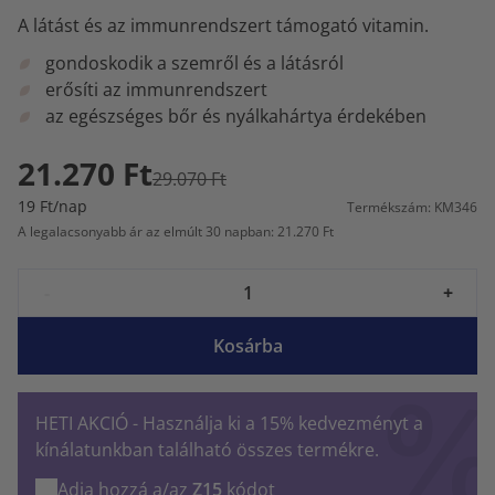
A látást és az immunrendszert támogató vitamin.
gondoskodik a szemről és a látásról
erősíti az immunrendszert
az egészséges bőr és nyálkahártya érdekében
21.270 Ft
29.070 Ft
19 Ft/nap
Termékszám: KM346
A legalacsonyabb ár az elmúlt 30 napban: 21.270 Ft
-
+
Kosárba
HETI AKCIÓ - Használja ki a 15% kedvezményt a
kínálatunkban található összes termékre.
Adja hozzá a/az
Z15
kódot