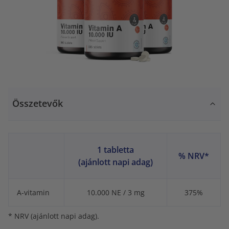
Összetevők
1 tabletta
% NRV*
(ajánlott napi adag)
A-vitamin
10.000 NE / 3 mg
375%
* NRV (ajánlott napi adag).