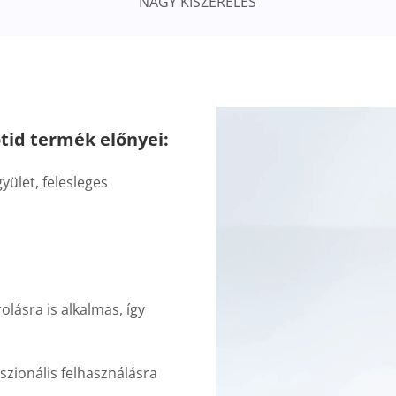
NAGY KISZERELÉS
id termék előnyei:
ület, felesleges
olásra is alkalmas, így
szionális felhasználásra