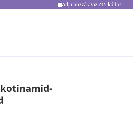
Adja hozzá a/az
Z15
kódot
kotinamid-
d