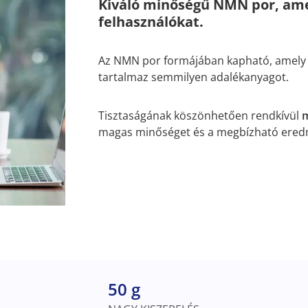
Kiváló minőségű NMN por, amel
felhasználókat.
Az NMN por formájában kapható, amel
tartalmaz semmilyen adalékanyagot.
Tisztaságának köszönhetően rendkívül
m
magas minőséget és a megbízható ered
50 g