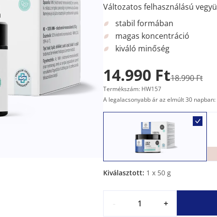
Változatos felhasználású vegyü
stabil formában
magas koncentráció
kiváló minőség
14.990 Ft
18.990 Ft
Termékszám: HW157
A legalacsonyabb ár az elmúlt 30 napban: 
Kiválasztott:
1
x 50 g
-
+