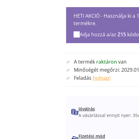
HETI AKCIÓ - Használja ki a
termékre.
Adja hozzá a/az
Z15
kódo
A termék
raktáron
van
Minőségét megőrzi:
2029.01
Feladás
holnap!
Jóváírás
A vásárlással ennyit nyer: 354
Fizetési mód