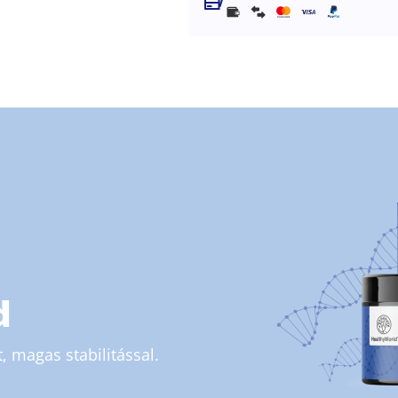
d
, magas stabilitással.