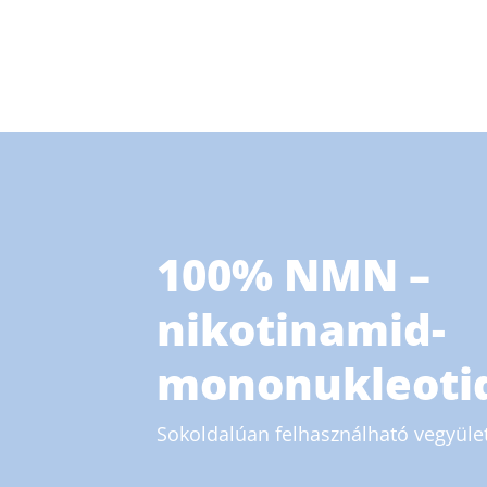
100% NMN –
nikotinamid-
mononukleoti
Sokoldalúan felhasználható vegyület