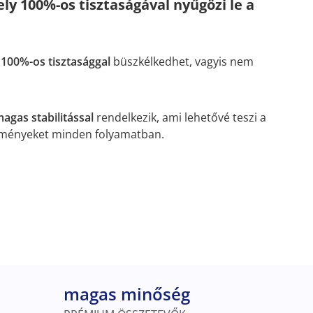
y 100%-os tisztaságával nyűgözi le a
y
100%-os tisztasággal
büszkélkedhet, vagyis nem
agas stabilitással
rendelkezik, ami lehetővé teszi a
ményeket minden folyamatban.
magas minőség