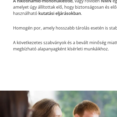
A nikotinamid-mononukleotid
, vagy röviden
NMN
eg
amelyet úgy állítottak elő, hogy biztonságosan és e
használható
kutatási eljárásokban
.
Homogén por, amely hosszabb tárolás esetén is sta
A következetes szabványok és a bevált minőség miatt
megbízható alapanyagként kísérleti munkáikhoz.