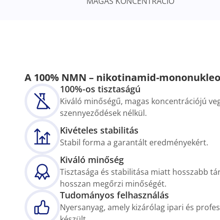
MAGAS KONCENTRÁCIÓ
A 100% NMN – nikotinamid-mononukleot
100%-os tisztaságú
Kiváló minőségű, magas koncentrációjú vegy
szennyeződések nélkül.
Kivételes stabilitás
Stabil forma a garantált eredményekért.
Kiváló minőség
Tisztasága és stabilitása miatt hosszabb tár
hosszan megőrzi minőségét.
Tudományos felhasználás
Nyersanyag, amely kizárólag ipari és profes
készült.