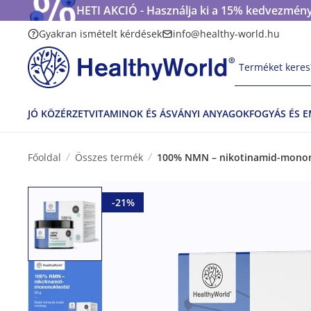
HETI AKCIÓ - Használja ki a 15% kedvezmény
Gyakran ismételt kérdések
info@healthy-world.hu
Terméket keres?
JÓ KÖZÉRZET
VITAMINOK ÉS ÁSVÁNYI ANYAGOK
FOGYÁS ÉS 
Főoldal
Összes termék
100% NMN – nikotinamid-mononu
-21%