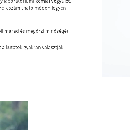
y laboratóriumi
kémiai vegyület
,
lőre kiszámítható módon legyen
bil marad és megőrzi minőségét.
 a kutatók gyakran választják