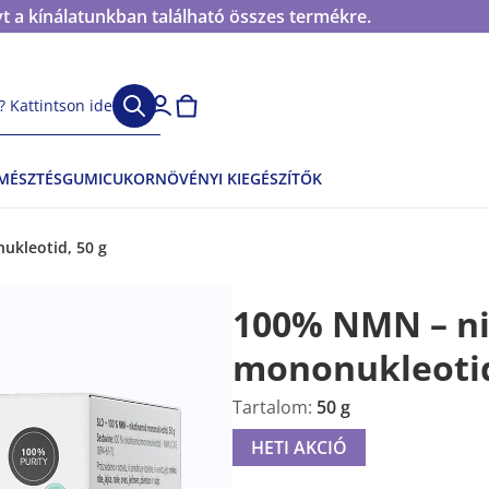
t a kínálatunkban található összes termékre.
 Kattintson ide
EMÉSZTÉS
GUMICUKOR
NÖVÉNYI KIEGÉSZÍTŐK
kleotid, 50 g
100% NMN – ni
mononukleoti
Tartalom:
50 g
HETI AKCIÓ