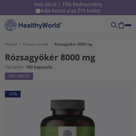
Heti akció | 15% kedvezmény
Adja hozzá a/az
Z15
kódot
Főoldal
Összes termék
Rózsagyökér 8000 mg
Rózsagyökér 8000 mg
Tartalom:
180 kapszula
HETI AKCIÓ
-17%