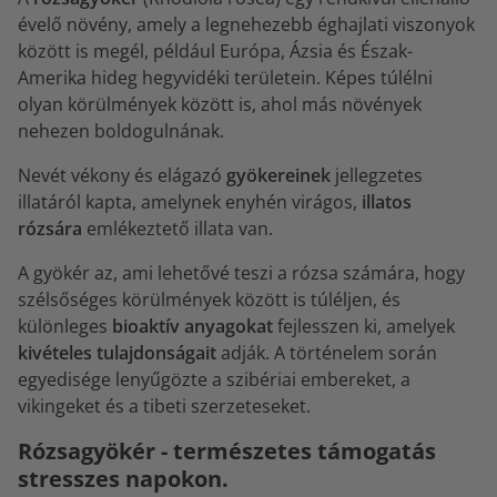
évelő növény, amely a legnehezebb éghajlati viszonyok
között is megél, például Európa, Ázsia és Észak-
Amerika hideg hegyvidéki területein. Képes túlélni
olyan körülmények között is, ahol más növények
nehezen boldogulnának.
Nevét vékony és elágazó
gyökereinek
jellegzetes
illatáról kapta, amelynek enyhén virágos,
illatos
rózsára
emlékeztető illata van.
A gyökér az, ami lehetővé teszi a rózsa számára, hogy
szélsőséges körülmények között is túléljen, és
különleges
bioaktív anyagokat
fejlesszen ki, amelyek
kivételes tulajdonságait
adják. A történelem során
egyedisége lenyűgözte a szibériai embereket, a
vikingeket és a tibeti szerzeteseket.
Rózsagyökér - természetes támogatás
stresszes napokon.