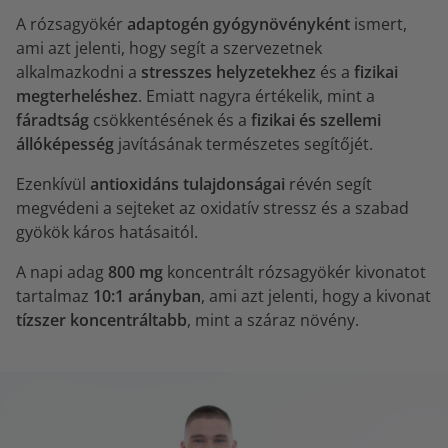
A rózsagyökér
adaptogén gyógynövényként
ismert,
ami azt jelenti, hogy segít a szervezetnek
alkalmazkodni a
stresszes helyzetekhez
és a
fizikai
megterheléshez
. Emiatt nagyra értékelik, mint a
fáradtság
csökkentésének és a
fizikai és szellemi
állóképesség
javításának természetes segítőjét.
Ezenkívül
antioxidáns tulajdonságai
révén segít
megvédeni a sejteket az oxidatív stressz és a szabad
gyökök káros hatásaitól.
A napi adag
800 mg
koncentrált rózsagyökér kivonatot
tartalmaz
10:1 arányban
, ami azt jelenti, hogy a kivonat
tízszer koncentráltabb
, mint a száraz növény.