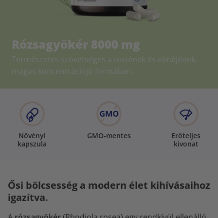
Rózsagyökér 8000 mg
Természetes szövetséges a testének és elméjének,
magas koncentrációjú formában.
Növényi
GMO-mentes
Erőteljes
kapszula
kivonat
Ősi bölcsesség a modern élet kihívásaihoz
igazítva.
A
rózsagyökér
(Rhodiola rosea) egy rendkívül ellenálló