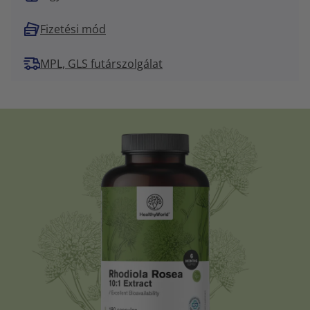
Fizetési mód
MPL, GLS futárszolgálat