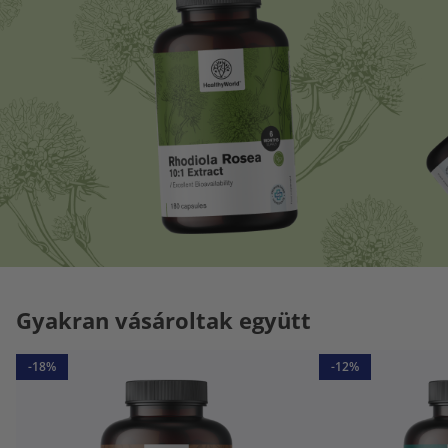
Gyakran vásároltak együtt
-18%
-12%