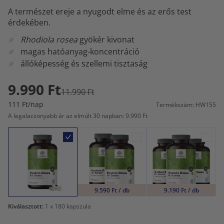
A természet ereje a nyugodt elme és az erős test
érdekében.
Rhodiola rosea
gyökér kivonat
magas hatóanyag-koncentráció
állóképesség és szellemi tisztaság
9.990 Ft
11.990 Ft
111 Ft/nap
Termékszám: HW155
A legalacsonyabb ár az elmúlt 30 napban: 9.990 Ft
9.590 Ft / db
9.190 Ft / db
Kiválasztott:
1
x 180 kapszula