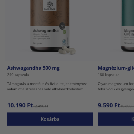
Ashwagandha 500 mg
Magnézium-gli
240 kapszula
180 kapszula
Támogatás a mentális és fizikai teljesítményhez,
Olyan magnézium for
valamint a stresszhez való alkalmazkodáshoz.
felszívódik és gyeng
10.190 Ft
9.590 Ft
12.490 Ft
10.890 F
Kosárba