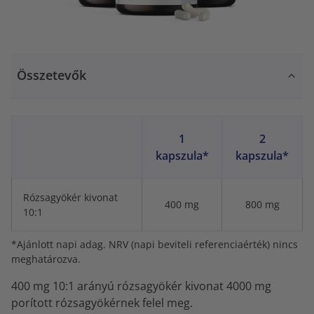
Összetevők
1
2
kapszula*
kapszula*
Rózsagyökér kivonat
400 mg
800 mg
10:1
*Ajánlott napi adag. NRV (napi beviteli referenciaérték) nincs
meghatározva.
400 mg 10:1 arányú rózsagyökér kivonat 4000 mg
porított rózsagyökérnek felel meg.