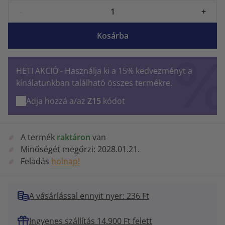
-
+
Kosárba
HETI AKCIÓ - Használja ki a 15% kedvezményt a
kínálatunkban található összes termékre.
Adja hozzá a/az
Z15
kódot
A termék
raktáron
van
Minőségét megőrzi:
2028.01.21.
Feladás
holnap!
A vásárlással ennyit nyer: 236 Ft
Ingyenes szállítás 14.900 Ft felett