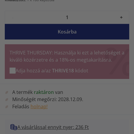
-
+
Kosárba
THRIVE THURSDAY: Használja ki ezt a lehetőséget a
kiváló közérzetre és a 18%-os megtakarításra.
Adja hozzá a/az
THRIVE18
kódot
A termék
raktáron
van
Minőségét megőrzi:
2028.12.09.
Feladás
holnap!
A vásárlással ennyit nyer: 236 Ft