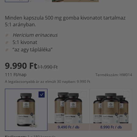
Minden kapszula 500 mg gomba kivonatot tartalmaz
5:1 arányban.
Hericium erinaceus
5:1 kivonat
“az agy tápláléka”
9.990 Ft
11.990 Ft
111 Ft/nap
Termékszám: HW014
A legalacsonyabb ár az elmúlt 30 napban: 9.990 Ft
9.490 Ft / db
8.990 Ft / db
Kiválasztott:
1
x 180 kapszula