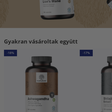
Gyakran vásároltak együtt
-18%
-17%