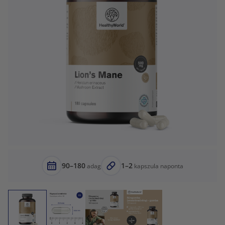
90–180
1–2
adag
kapszula naponta