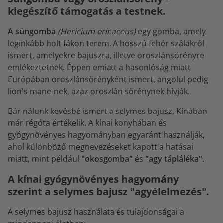
kiegészítő támogatás a testnek.
A süngomba
(Hericium erinaceus)
egy gomba, amely
leginkább holt fákon terem. A hosszú fehér szálakról
ismert, amelyekre bajuszra, illetve oroszlánsörényre
emlékeztetnek. Éppen emiatt a hasonlóság miatt
Európában oroszlánsörényként ismert, angolul pedig
lion's mane-nek, azaz oroszlán sörénynek hívják.
Bár nálunk kevésbé ismert a selymes bajusz, Kínában
már régóta értékelik. A kínai konyhában és
gyógynövényes hagyományban egyaránt használják,
ahol különböző megnevezéseket kapott a hatásai
miatt, mint például
"okosgomba"
és
"agy tápláléka"
.
A kínai gyógynövényes hagyomány
szerint a selymes bajusz "agyélelmezés".
A selymes bajusz használata és tulajdonságai a