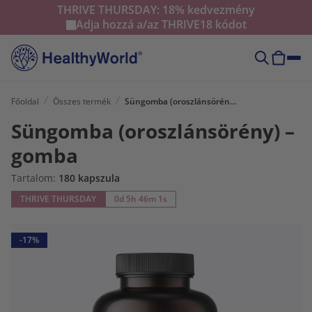
THRIVE THURSDAY: 18% kedvezmény
Adja hozzá a/az
THRIVE18
kódot
Főoldal
Összes termék
Süngomba (oroszlánsörény) – gomba
Süngomba (oroszlánsörény) –
gomba
Tartalom:
180 kapszula
THRIVE THURSDAY
0d 5h 46m 0s
-17%