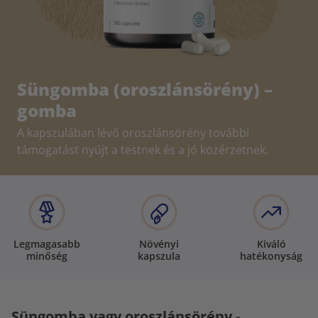
Süngomba (oroszlánsörény) –
gomba
A kapszulában lévő oroszlánsörény további
támogatást nyújt a testnek és a jó közérzetnek.
Legmagasabb
Növényi
Kiváló
minőség
kapszula
hatékonyság
Süngomba vagy oroszlánsörény -