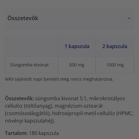
Összetevők
1 kapszula
2 kapszula
Süngomba kivonat
500 mg
1000 mg
NRV (ajánlott napi bevitel) még nincs meghatározva.
Összetevők:
süngomba kivonat 5:1, mikrokristályos
cellulóz (töltőanyag), magnézium-sztearát
(csomósodásgátló), hidroxipropil-metil-cellulóz (HPMC;
növényi kapszulahéj).
Tartalom:
180 kapszula