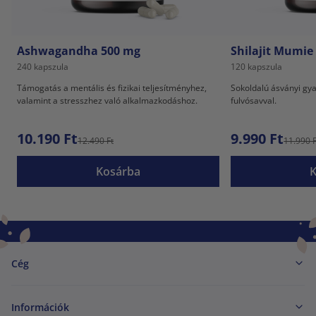
Ashwagandha 500 mg
Shilajit Mumie 
240 kapszula
120 kapszula
Támogatás a mentális és fizikai teljesítményhez,
Sokoldalú ásványi gy
valamint a stresszhez való alkalmazkodáshoz.
fulvósavval.
10.190 Ft
9.990 Ft
12.490 Ft
11.990 F
Kosárba
Cég
Információk