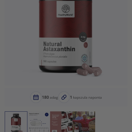
180
1
adag
kapszula naponta