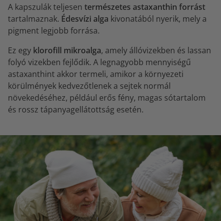
A kapszulák teljesen
természetes astaxanthin forrást
tartalmaznak.
Édesvízi alga
kivonatából nyerik, mely a
pigment legjobb forrása.
Ez egy
klorofill mikroalga
, amely állóvizekben és lassan
folyó vizekben fejlődik. A legnagyobb mennyiségű
astaxanthint akkor termeli, amikor a környezeti
körülmények kedvezőtlenek a sejtek normál
növekedéséhez, például erős fény, magas sótartalom
és rossz tápanyagellátottság esetén.