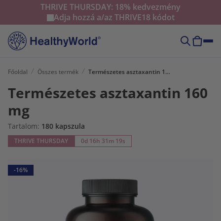
THRIVE THURSDAY: 18% kedvezmény
Adja hozzá a/az
THRIVE18
kódot
Főoldal
Összes termék
Természetes asztaxantin 160 mg
Természetes asztaxantin 160
mg
Tartalom:
180 kapszula
THRIVE THURSDAY
0d 16h 31m 17s
-16%