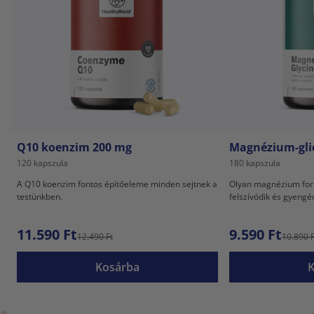
Q10 koenzim 200 mg
Magnézium-gli
120 kapszula
180 kapszula
A Q10 koenzim fontos építőeleme minden sejtnek a
Olyan magnézium for
testünkben.
felszívódik és gyeng
11.590 Ft
9.590 Ft
12.490 Ft
10.890 F
Kosárba