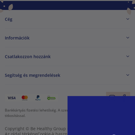
Cég
Információk
Csatlakozzon hozzánk
Segítség és megrendelések
Bankkártyás fizetési lehetőség. A személyes adatok garantált védelme SSL
titkosítással.
Copyright © Be Healthy Group d.o.o. 2012 - 2026
Az oldal térképe
Cookie-k használata
Cookie-k beállítása