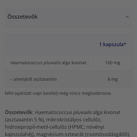
Összetevők
1 kapszula*
Haematococcus pluvialis
alga kivonat
160 mg
– amelyből asztaxantin
8 mg
NRV (ajánlott napi bevitel) még nincs meghatározva.
Összetevők
:
Haematococcus pluvialis
alga kivonat
(asztaxantin 5 %), mikrokristályos cellulóz,
hidroxipropil-metil-cellulóz (HPMC; növényi
kapszulahéj), magnézium-sztearát (csomósodásgátló).