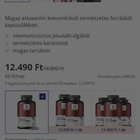
Magas astaxantin koncentráció természetes forrásból
kapszulákban.
Haematococcus pluvialis
algából
természetes karotinoid
magas tartalom
12.490 Ft
14.890 Ft
69 Ft/nap
Termékszám: HW038
A legalacsonyabb ár az elmúlt 30 napban: 12.490 Ft
12.090 Ft / db
11.690 Ft / db
Kiválasztott:
1
x 180 kapszula