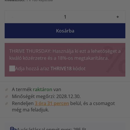
-
+
Kosárba
THRIVE THURSDAY: Használja ki ezt a lehetőséget a
kiváló közérzetre és a 18%-os megtakarításra.
Adja hozzá a/az
THRIVE18
kódot
A termék
raktáron
van
Minőségét megőrzi:
2028.12.30.
Rendeljen
3 óra 31 percen
belül, és a csomagot
még ma feladjuk.
A vásárlással ennyit nyer: 295 Ft