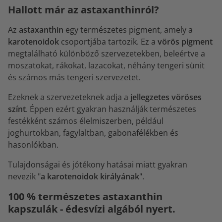
Hallott már az astaxanthinról?
Az
astaxanthin
egy természetes pigment, amely a
karotenoidok
csoportjába tartozik. Ez a
vörös pigment
megtalálható különböző szervezetekben, beleértve a
moszatokat, rákokat, lazacokat, néhány tengeri sünit
és számos más tengeri szervezetet.
Ezeknek a szervezeteknek adja a
jellegzetes vöröses
színt
. Éppen ezért gyakran használják természetes
festékként számos élelmiszerben, például
joghurtokban, fagylaltban, gabonafélékben és
hasonlókban.
Tulajdonságai és jótékony hatásai miatt gyakran
nevezik "
a karotenoidok királyának
".
100 % természetes astaxanthin
kapszulák - édesvízi algából nyert.