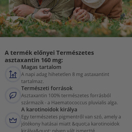
A termék előnyei Természetes
asztaxantin 160 mg:
Magas tartalom
A napi adag hihetetlen 8 mg astaxantint
tartalmaz.
Természeti források
Asztaxantin 100% természetes forrásból
származik - a Haematococcus pluvialis alga.
A karotinoidok királya
Egy természetes pigmentről van szó, amely a
jótékony hatásai miatt &quot;a karotinoidok
királya&quot; néven vált ismertté.