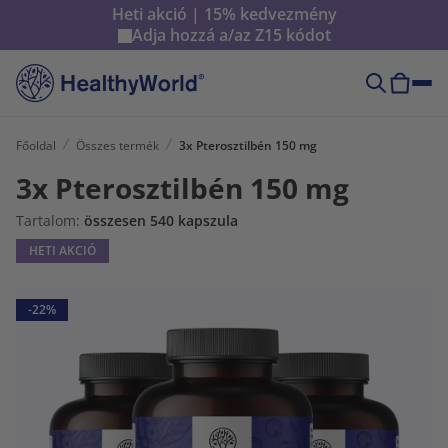
Heti akció | 15% kedvezmény
Adja hozzá a/az
Z15
kódot
Főoldal
Összes termék
3x Pterosztilbén 150 mg
3x Pterosztilbén 150 mg
Tartalom:
összesen 540 kapszula
HETI AKCIÓ
-22%