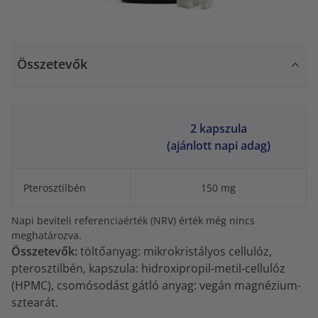
Összetevők
2 kapszula
(ajánlott napi adag)
Pterosztilbén
150 mg
Napi beviteli referenciaérték (NRV) érték még nincs
meghatározva.
Összetevők:
töltőanyag: mikrokristályos cellulóz,
pterosztilbén, kapszula: hidroxipropil-metil-cellulóz
(HPMC), csomósodást gátló anyag: vegán magnézium-
sztearát.