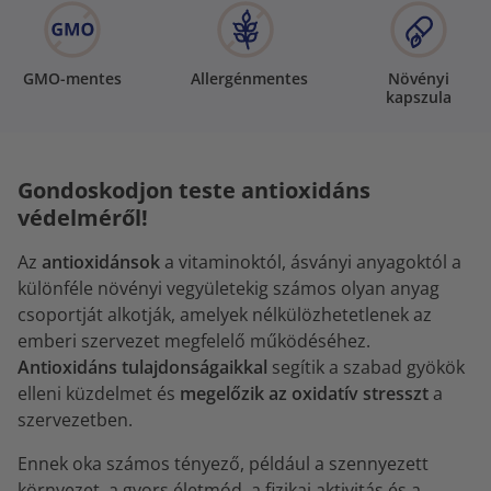
GMO-mentes
Allergénmentes
Növényi
kapszula
Gondoskodjon teste antioxidáns
védelméről!
Az
antioxidánsok
a vitaminoktól, ásványi anyagoktól a
különféle növényi vegyületekig számos olyan anyag
csoportját alkotják, amelyek nélkülözhetetlenek az
emberi szervezet megfelelő működéséhez.
Antioxidáns tulajdonságaikkal
segítik a szabad gyökök
elleni küzdelmet és
megelőzik az oxidatív stresszt
a
szervezetben.
Ennek oka számos tényező, például a szennyezett
környezet, a gyors életmód, a fizikai aktivitás és a