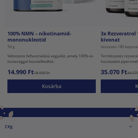
100% NMN – nikotinamid-
3x Rezveratrol 
mononukleotid
kivonat
50 g
összesen 180 kapszu
Változatos felhasználású vegyület, amely 100%-os
Természetes rezveratr
tisztasággal büszkélkedhet.
hozzáadott piperinne
14.990 Ft
35.070 Ft
18.990 Ft
44.070
Kosárba
Cég