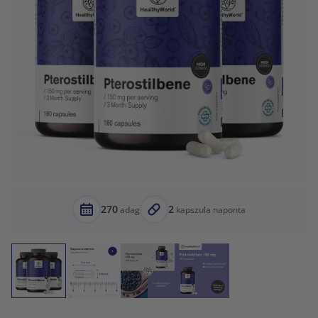
270
2
adag
kapszula naponta