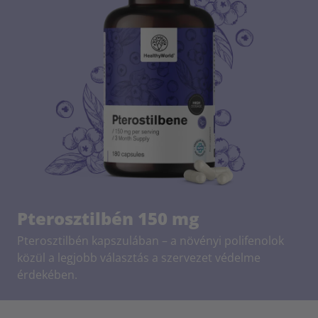
Pterosztilbén 150 mg
Pterosztilbén kapszulában – a növényi polifenolok
közül a legjobb választás a szervezet védelme
érdekében.