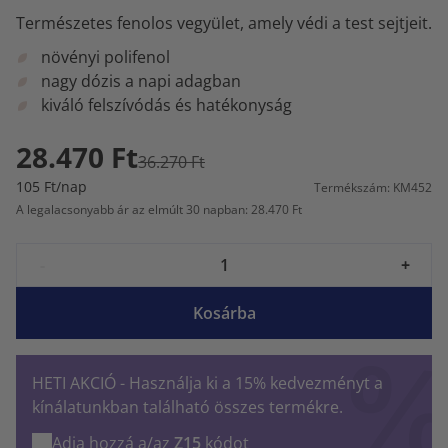
Természetes fenolos vegyület, amely védi a test sejtjeit.
növényi polifenol
nagy dózis a napi adagban
kiváló felszívódás és hatékonyság
28.470 Ft
36.270 Ft
105 Ft/nap
Termékszám: KM452
A legalacsonyabb ár az elmúlt 30 napban: 28.470 Ft
-
+
Kosárba
HETI AKCIÓ - Használja ki a 15% kedvezményt a
kínálatunkban található összes termékre.
Adja hozzá a/az
Z15
kódot