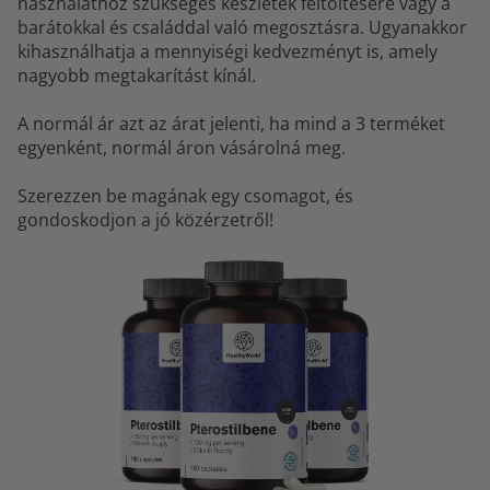
használathoz szükséges készletek feltöltésére vagy a
barátokkal és családdal való megosztásra. Ugyanakkor
kihasználhatja a mennyiségi kedvezményt is, amely
nagyobb megtakarítást kínál.
A normál ár azt az árat jelenti, ha mind a 3 terméket
egyenként, normál áron vásárolná meg.
Szerezzen be magának egy csomagot, és
gondoskodjon a jó közérzetről!