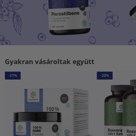
Gyakran vásároltak együtt
-21%
-20%