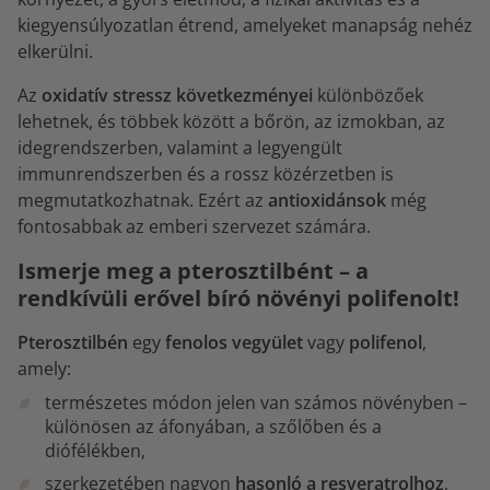
kiegyensúlyozatlan étrend, amelyeket manapság nehéz
elkerülni.
Az
oxidatív stressz következményei
különbözőek
lehetnek, és többek között a bőrön, az izmokban, az
idegrendszerben, valamint a legyengült
immunrendszerben és a rossz közérzetben is
megmutatkozhatnak. Ezért az
antioxidánsok
még
fontosabbak az emberi szervezet számára.
Ismerje meg a pterosztilbént – a
rendkívüli erővel bíró növényi polifenolt!
Pterosztilbén
egy
fenolos vegyület
vagy
polifenol
,
amely:
természetes módon jelen van számos növényben –
különösen az áfonyában, a szőlőben és a
diófélékben,
szerkezetében nagyon
hasonló a resveratrolhoz
,