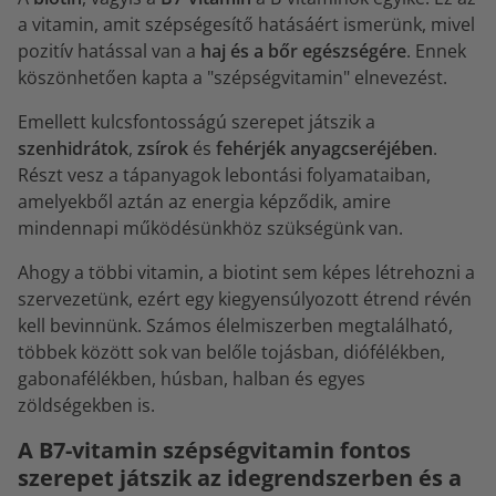
a vitamin, amit szépségesítő hatásáért ismerünk, mivel
pozitív hatással van a
haj és a bőr egészségére
. Ennek
köszönhetően kapta a "szépségvitamin" elnevezést.
Emellett kulcsfontosságú szerepet játszik a
szenhidrátok
,
zsírok
és
fehérjék anyagcseréjében
.
Részt vesz a tápanyagok lebontási folyamataiban,
amelyekből aztán az energia képződik, amire
mindennapi működésünkhöz szükségünk van.
Ahogy a többi vitamin, a biotint sem képes létrehozni a
szervezetünk, ezért egy kiegyensúlyozott étrend révén
kell bevinnünk. Számos élelmiszerben megtalálható,
többek között sok van belőle tojásban, diófélékben,
gabonafélékben, húsban, halban és egyes
zöldségekben is.
A B7-vitamin szépségvitamin fontos
szerepet játszik az idegrendszerben és a