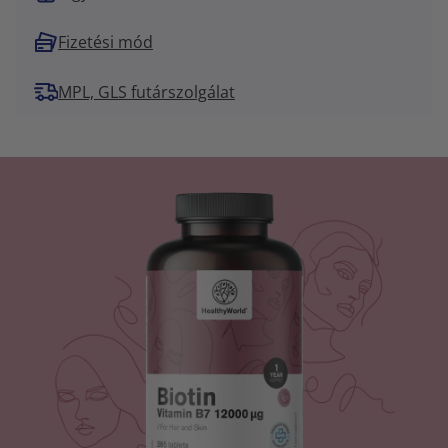
Fizetési mód
MPL, GLS futárszolgálat