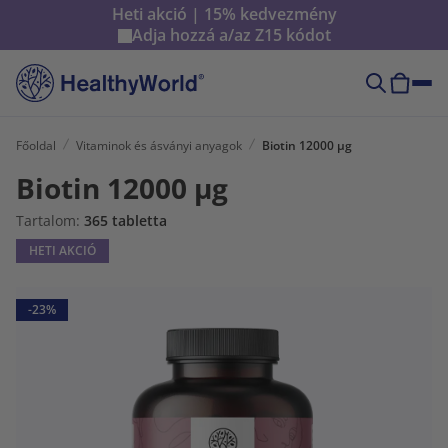
Heti akció | 15% kedvezmény
Adja hozzá a/az
Z15
kódot
Főoldal
Vitaminok és ásványi anyagok
Biotin 12000 µg
Biotin 12000 µg
Tartalom:
365 tabletta
HETI AKCIÓ
-23%