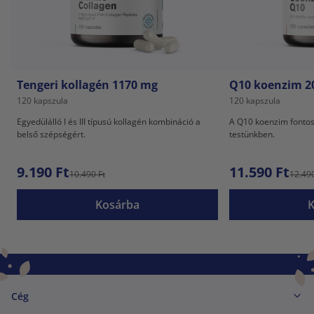
Tengeri kollagén 1170 mg
Q10 koenzim 2
120 kapszula
120 kapszula
Egyedülálló I és III típusú kollagén kombináció a
A Q10 koenzim fontos
belső szépségért.
testünkben.
9.190 Ft
11.590 Ft
10.490 Ft
12.490
Kosárba
Cég