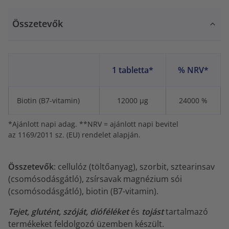
Összetevők
1 tabletta*
% NRV*
Biotin (B7-vitamin)
12000 µg
24000 %
*Ajánlott napi adag. **NRV = ajánlott napi bevitel
az 1169/2011 sz. (EU) rendelet alapján.
Összetevők
: cellulóz (töltőanyag), szorbit, sztearinsav
(csomósodásgátló), zsírsavak magnézium sói
(csomósodásgátló), biotin (B7-vitamin).
Tejet, glutént, szóját, dióféléket
és
tojást
tartalmazó
termékeket feldolgozó üzemben készült.