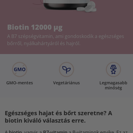
Biotin 12000 µg
A B7 szépségvitamin, ami gondoskodik a egészséges
bőrről, nyálkahártyáról és hajról.
GMO-mentes
Vegetáriánus
Legmagasabb
minőség
Egészséges hajat és bőrt szeretne? A
biotin kiváló választás erre.
A
biotin
, vagyis a
B7-vitamin
a B-vitaminok egyike. Ez az