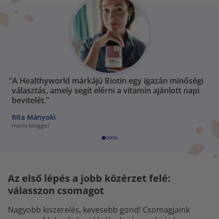
"A Healthyworld márkájú Biotin egy igazán minőségi
választás, amely segít elérni a vitamin ajánlott napi
bevitelét."
Rita Mányoki
mami blogger
Az első lépés a jobb közérzet felé:
válasszon csomagot
Nagyobb kiszerelés, kevesebb gond! Csomagjaink