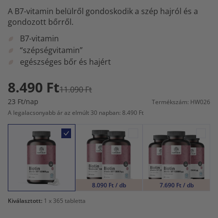
A B7-vitamin belülről gondoskodik a szép hajról és a
gondozott bőrről.
B7-vitamin
“szépségvitamin”
egészséges bőr és hajért
8.490 Ft
11.090 Ft
23 Ft/nap
Termékszám: HW026
A legalacsonyabb ár az elmúlt 30 napban: 8.490 Ft
8.090 Ft / db
7.690 Ft / db
Kiválasztott:
1
x 365 tabletta