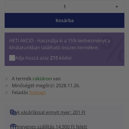
-
+
Kosárba
HETI AKCIÓ - Használja ki a 15% kedvezményt a
kínálatunkban található összes termékre.
Adja hozzá a/az
Z15
kódot
A termék
raktáron
van
Minőségét megőrzi:
2028.11.26.
Feladás
holnap!
A vásárlással ennyit nyer: 201 Ft
Ingyenes szállítás 14.900 Ft felett