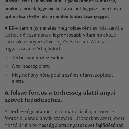
időszak, tele új kihívásokkal. Ugyanakkor ez az időszak,
amikor a nőnek figyelnie kell arra, mit fogyaszt, mert teste
optimálisan kell ellátnia
minden fontos tápanyaggal.
A
B9-vitamin
(ismeretes még
folsavként
és folátként) a
terhes nők számára a
legfontosabb vitaminok
közé
tartozik az anyai szövet fejlődése miatt. A folsav
fogyasztása azért ajánlott:
Terhesség tervezésekor
A terhesség alatt
,
Még néhány hónappal
a szülés után
(szoptatás
alatt).
A folsav fontos a terhesség alatti anyai
szövet fejlődéséhez.
A "
terhességi vitamin
" jelző már elárulja, mennyire
fontos a leendő anyák számára. Elsősorban azért, mert
hozzájárul a
terhesség alatti anyai szövet fejlődéséhez
,