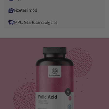
Fizetési mód
MPL, GLS futárszolgálat