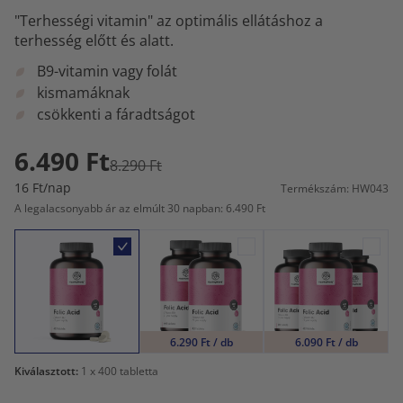
"Terhességi vitamin" az optimális ellátáshoz a
terhesség előtt és alatt.
B9-vitamin vagy folát
kismamáknak
csökkenti a fáradtságot
6.490 Ft
8.290 Ft
16 Ft/nap
Termékszám: HW043
A legalacsonyabb ár az elmúlt 30 napban: 6.490 Ft
6.290 Ft / db
6.090 Ft / db
Kiválasztott:
1
x 400 tabletta