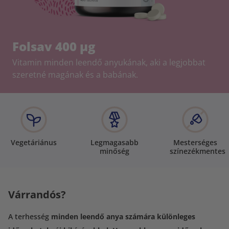
Folsav 400 µg
Vitamin minden leendő anyukának, aki a legjobbat
szeretné magának és a babának.
Vegetáriánus
Legmagasabb
Mesterséges
minőség
színezékmentes
Várrandós?
A terhesség
minden leendő anya számára különleges