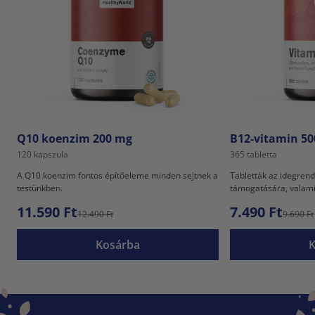
Q10 koenzim 200 mg
B12-vitamin 50
120 kapszula
365 tabletta
A Q10 koenzim fontos építőeleme minden sejtnek a
Tabletták az idegrend
testünkben.
támogatására, valamin
11.590 Ft
7.490 Ft
12.490 Ft
9.690 Ft
Kosárba