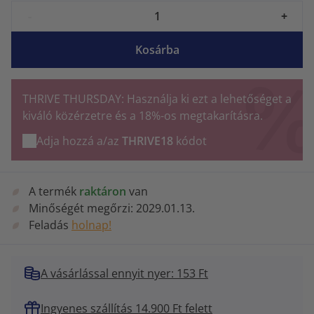
-
+
Kosárba
THRIVE THURSDAY: Használja ki ezt a lehetőséget a
kiváló közérzetre és a 18%-os megtakarításra.
Adja hozzá a/az
THRIVE18
kódot
A termék
raktáron
van
Minőségét megőrzi:
2029.01.13.
Feladás
holnap!
A vásárlással ennyit nyer: 153 Ft
Ingyenes szállítás 14.900 Ft felett