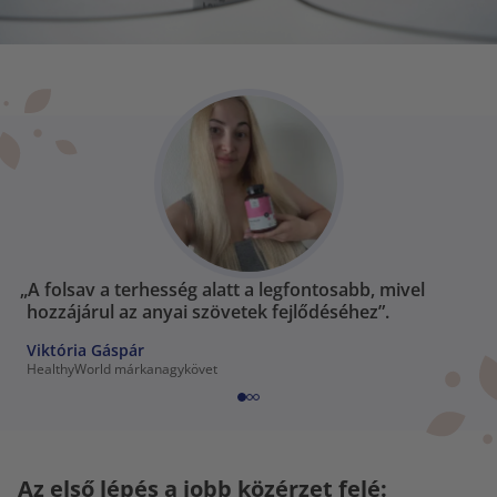
„A folsav a terhesség alatt a legfontosabb, mivel
hozzájárul az anyai szövetek fejlődéséhez”.
Viktória Gáspár
HealthyWorld márkanagykövet
Az első lépés a jobb közérzet felé: