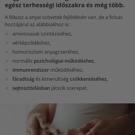
egész terhességi időszakra és még több.
A fókusz a anyai szövetek fejlődésén van, de a folsav
hozzájárul az alábbiakhoz is:
aminosavak szintéziséhez,
vérképződéshez,
homocisztein anyagcseréhez,
normális
pszichológiai működéshez
,
immunrendszer
működéséhez,
fáradtság
és kimerültség
csökkentéséhez
,
sejtosztódásban
játszik szerepet.