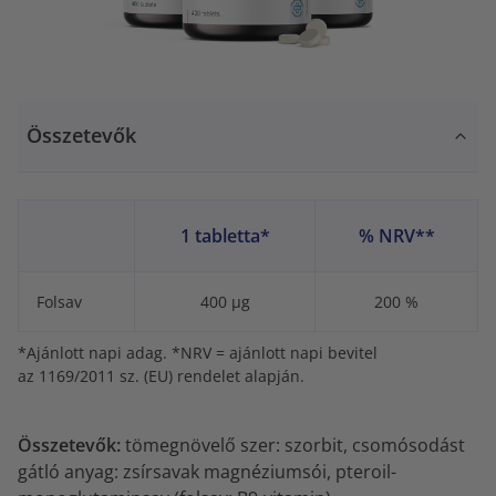
Összetevők
1 tabletta*
% NRV**
Folsav
400 µg
200 %
*Ajánlott napi adag. *NRV = ajánlott napi bevitel
az 1169/2011 sz. (EU) rendelet alapján.
Összetevők:
tömegnövelő szer: szorbit, csomósodást
gátló anyag: zsírsavak magnéziumsói, pteroil-