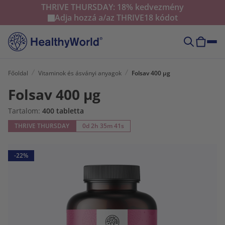
THRIVE THURSDAY: 18% kedvezmény
Adja hozzá a/az
THRIVE18
kódot
Főoldal
Vitaminok és ásványi anyagok
Folsav 400 µg
Folsav 400 µg
Tartalom:
400 tabletta
THRIVE THURSDAY
0d 2h 35m 40s
-22%