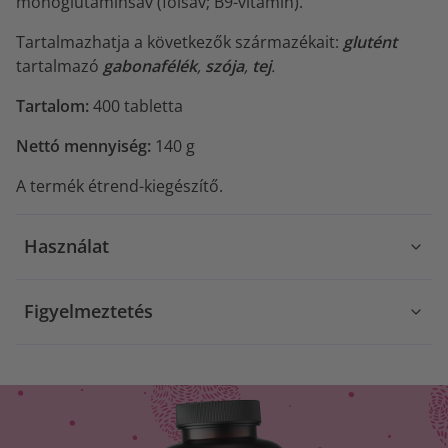
monoglutaminsav (folsav; B9-vitamin).
Tartalmazhatja a következők származékait:
glutént
tartalmazó
gabonafélék
,
szója
,
tej
.
Tartalom:
400 tabletta
Nettó mennyiség:
140 g
A termék étrend-kiegészítő.
Használat
Figyelmeztetés