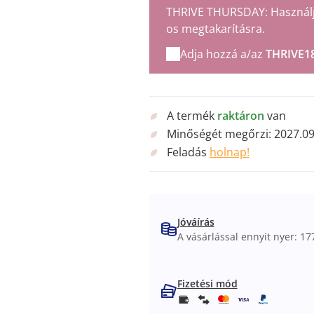
THRIVE THURSDAY: Használja 
os megtakarításra.
Adja hozzá a/az
THRIVE1
A termék
raktáron
van
Minőségét megőrzi:
2027.09
Feladás
holnap!
Jóváírás
A vásárlással ennyit nyer: 177
Fizetési mód