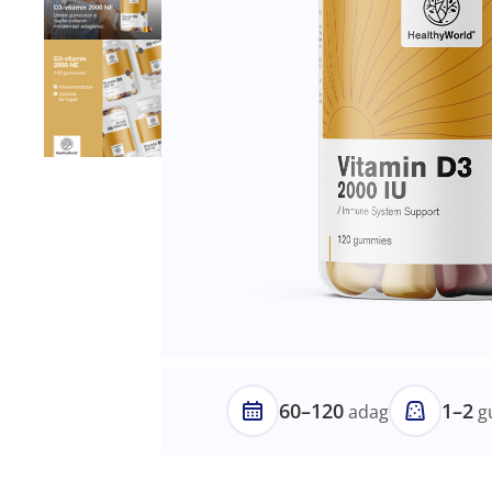
60–120
1–2
adag
g