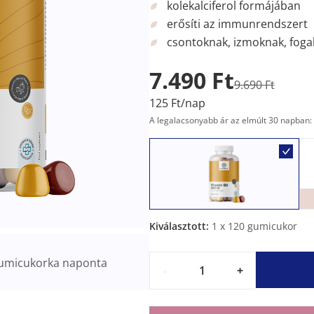
kolekalciferol formájában
erősíti az immunrendszert
csontoknak, izmoknak, fog
7.490 Ft
9.690 Ft
125 Ft/nap
A legalacsonyabb ár az elmúlt 30 napban: 
Kiválasztott:
1
x 120 gumicukor
umicukorka naponta
-
+