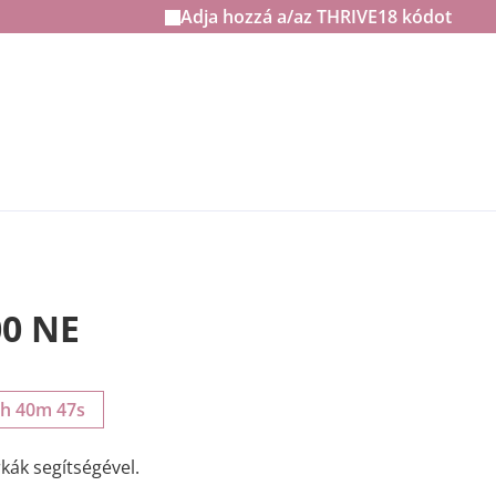
Adja hozzá a/az
THRIVE18
kódot
00 NE
4h 40m 46s
ák segítségével.