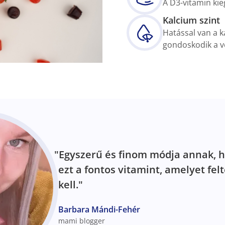
A D3-vitamin kie
Kalcium szint
Hatással van a k
gondoskodik a vé
"Egyszerű és finom módja annak, h
ezt a fontos vitamint, amelyet fel
kell."
Barbara Mándi-Fehér
mami blogger