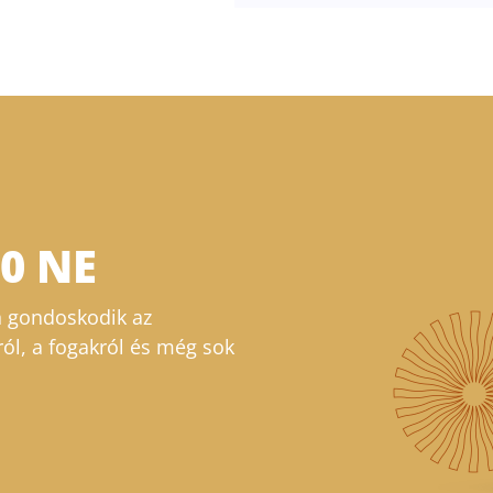
00 NE
 gondoskodik az
ról, a fogakról és még sok