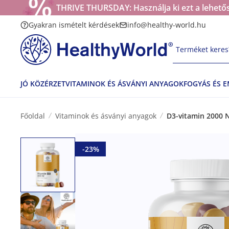
THRIVE THURSDAY: Használja ki ezt a lehetős
Gyakran ismételt kérdések
info@healthy-world.hu
Terméket keres?
JÓ KÖZÉRZET
VITAMINOK ÉS ÁSVÁNYI ANYAGOK
FOGYÁS ÉS 
Főoldal
Vitaminok és ásványi anyagok
D3-vitamin 2000 
-23%