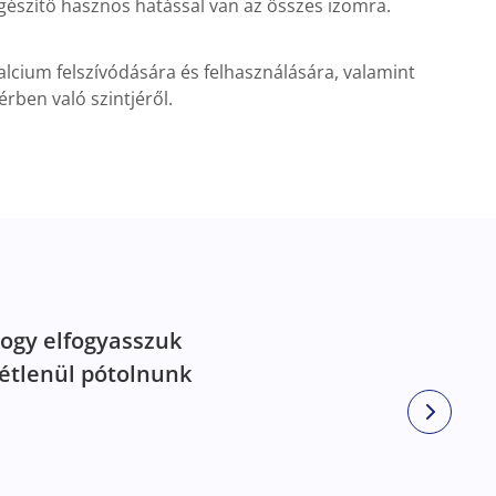
gészítő hasznos hatással van az összes izomra.
alcium felszívódására és felhasználására, valamint
rben való szintjéről.
ogy elfogyasszuk
tétlenül pótolnunk