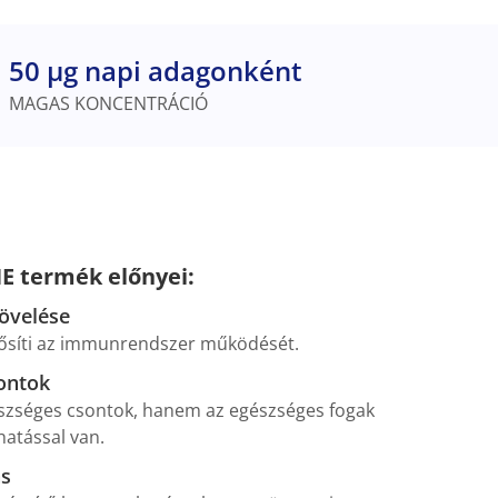
50 µg napi adagonként
MAGAS KONCENTRÁCIÓ
E termék előnyei:
növelése
ősíti az immunrendszer működését.
ontok
zséges csontok, hanem az egészséges fogak
hatással van.
s