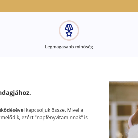
Legmagasabb minőség
adagjához.
ködésével
kapcsoljuk össze. Mivel a
rmelődik, ezért "napfényvitaminnak" is