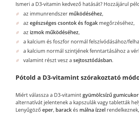
Ismeri a D3-vitamin kedvező hatását? Hozzájárul pél
az immunrendszer
működéséhez
,
az
egészséges
csontok és fogak
megőrzéséhez,
az
izmok működéséhez
,
a kalcium és foszfor normál felszívódásához/felh
a kalcium normál szintjének fenntartásához a vér
valamint részt vesz a
sejtosztódásban
.
Pótold a D3-vitamint szórakoztató mód
Miért válassza a D3-vitamint
gyümölcsízű gumicuko
alternatívát jelentenek a kapszulák vagy tabletták he
Lenyűgöző
eper
,
barack
és
málna ízzel
rendelkeznek