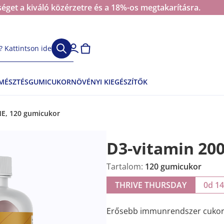
éget a kiváló közérzetre és a 18%-os megtakarításra.
 Kattintson ide
EMÉSZTÉS
GUMICUKOR
NÖVÉNYI KIEGÉSZÍTŐK
NE, 120 gumicukor
D3-vitamin 20
Tartalom:
120 gumicukor
THRIVE THURSDAY
0d 1
Erősebb immunrendszer cukork