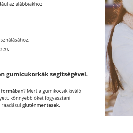
dául az alábbiakhoz:
asználásához,
ben,
on gumicukorkák segítségével.
r formában
? Mert a gumikocsik kiváló
lyett, könnyebb őket fogyasztani.
, ráadásul
gluténmentesek
.