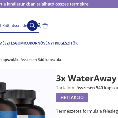
t a kínálatunkban található összes termékre.
 Kattintson ide
EMÉSZTÉS
GUMICUKOR
NÖVÉNYI KIEGÉSZÍTŐK
 kapszulák, összesen 540 kapszula
3x WaterAway 
Tartalom:
összesen 540 kapszu
HETI AKCIÓ
Természetes formula a feleslege