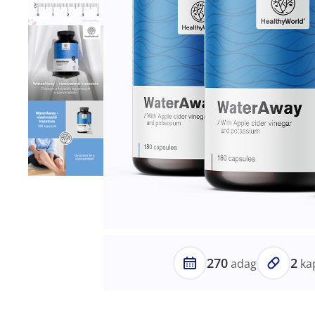
270
2
adag
ka