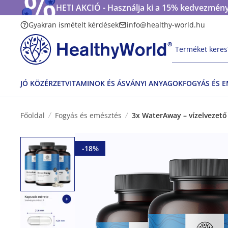
HETI AKCIÓ - Használja ki a 15% kedvezmény
Gyakran ismételt kérdések
info@healthy-world.hu
Terméket keres?
JÓ KÖZÉRZET
VITAMINOK ÉS ÁSVÁNYI ANYAGOK
FOGYÁS ÉS 
Főoldal
Fogyás és emésztés
3x WaterAway – vízelvezető
-18%