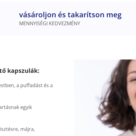
vásároljon és takarítson meg
MENNYISÉGI KEDVEZMÉNY
tő kapszulák:
testben, a puffadást és a
artásnak egyik
észtésre, májra,