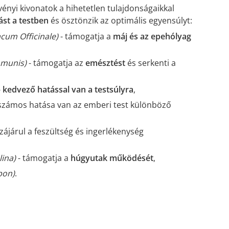
nyi kivonatok a hihetetlen tulajdonságaikkal
ást a testben
és ösztönzik az optimális egyensúlyt:
cum Officinale)
- támogatja a
máj és az epehólyag
mmunis)
- támogatja az
emésztést
és serkenti a
-
kedvező hatással van a testsúlyra
,
számos hatása van az emberi test különböző
zájárul a feszültség és ingerlékenység
ina)
- támogatja a
húgyutak működését
,
pon)
.