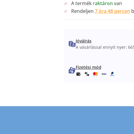
A termék
raktáron
van
Rendeljen
7 óra 47 percen
b
Jóváírás
A vásárlással ennyit nyer: 665
Fizetési mód