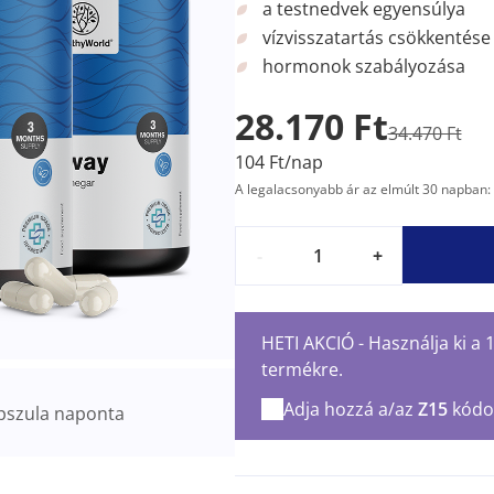
a testnedvek egyensúlya
vízvisszatartás csökkentése
hormonok szabályozása
28.170 Ft
34.470 Ft
104 Ft/nap
A legalacsonyabb ár az elmúlt 30 napban: 
-
+
HETI AKCIÓ - Használja ki a
termékre.
Adja hozzá a/az
Z15
kódo
pszula naponta