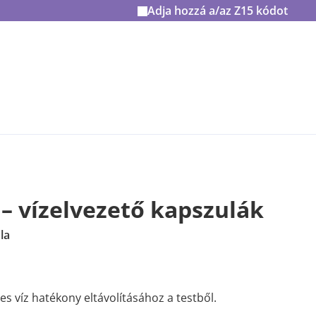
Adja hozzá a/az
Z15
kódot
– vízelvezető kapszulák
la
s víz hatékony eltávolításához a testből.