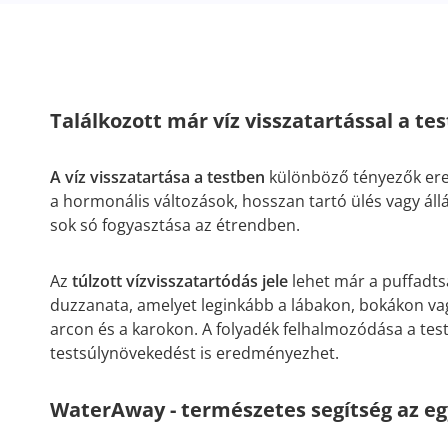
Találkozott már víz visszatartással a te
A víz visszatartása a testben
különböző tényezők ere
a hormonális változások, hosszan tartó ülés vagy áll
sok só fogyasztása az étrendben.
Az
túlzott vízvisszatartódás jele
lehet már a puffadtsá
duzzanata, amelyet leginkább a lábakon, bokákon vag
arcon és a karokon. A folyadék felhalmozódása a test
testsúlynövekedést is eredményezhet.
WaterAway - természetes segítség az eg