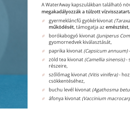
A WaterAway kapszulákban található növé
megakadályozzák a túlzott vízvisszatart
gyermekláncfű gyökérkivonat
(Taraxa
működését
, támogatja az
emésztést
,
borókabogyó kivonat
(Juniperus Co
gyomornedvek kiválasztását,
paprika kivonat
(Capsicum annuum)
zöld tea kivonat
(Camellia sinensis)
- 
részeire,
szőlőmag kivonat
(Vitis vinifera)
- hoz
csökkentéséhez,
buchu levél kivonat
(Agathosma betul
áfonya kivonat
(Vaccinium macrocar