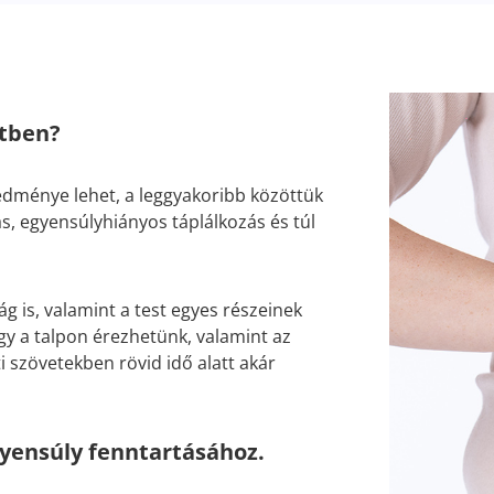
stben?
dménye lehet, a leggyakoribb közöttük
ás, egyensúlyhiányos táplálkozás és túl
g is, valamint a test egyes részeinek
y a talpon érezhetünk, valamint az
i szövetekben rövid idő alatt akár
yensúly fenntartásához.