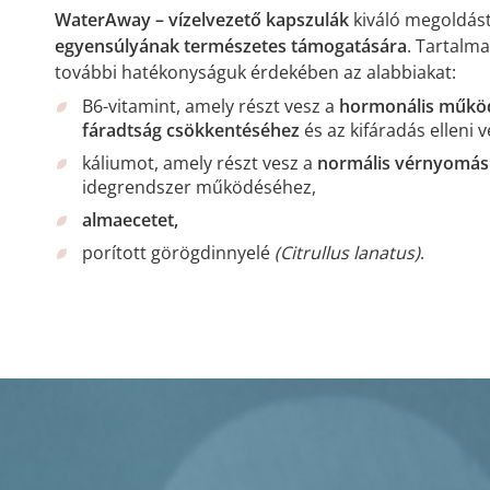
WaterAway – vízelvezető kapszulák
kiváló megoldást
egyensúlyának természetes támogatására
. Tartalm
további hatékonyságuk érdekében az alabbiakat:
B6-vitamint, amely részt vesz a
hormonális műkö
fáradtság csökkentéséhez
és az kifáradás elleni 
káliumot, amely részt vesz a
normális vérnyomás
idegrendszer működéséhez,
almaecetet,
porított görögdinnyelé
(Citrullus lanatus)
.